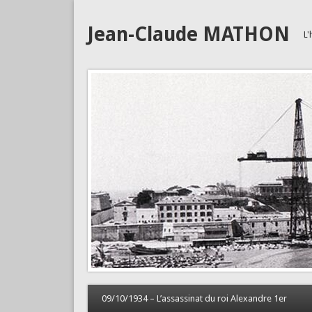
Jean-Claude MATHON
L'
09/10/1934 – L’assassinat du roi Alexandre 1er